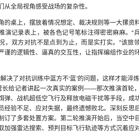
们从全局视角感受战场的复杂性。
角的桌上，摆放着情况想定、裁决规则等一大摞资
推演记录表上，被各色记号笔标注得密密麻麻。“
况，双方对抗不是点到为止，而是实打实。”该旅
严谨的逻辑性、逼真的交互性，让指挥编组作业的
棋解决了对抗训练中蓝方不‘蓝’的问题，这样才能淬炼
胡营长给记者讲起一次真实的案例——那次推演首轮
饵弹、战机超低空飞行及释放电磁干扰等手段，成
员经验不足、应对失据，最终遗憾败北。深刻反思
制订了多套处置方案。第二轮推演开始后，当空中
取加强雷达搜索、预判目标飞行轨迹等方式沉着应