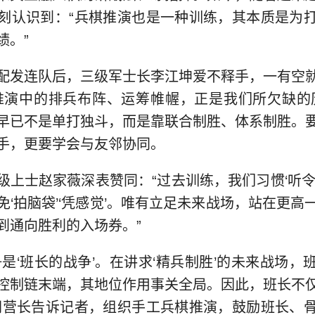
刻认识到：“兵棋推演也是一种训练，其本质是为
绩。”
配发连队后，三级军士长李江坤爱不释手，一有空
推演中的排兵布阵、运筹帷幄，正是我们所欠缺的
早已不是单打独斗，而是靠联合制胜、体系制胜。
手，更要学会与友邻协同。
级上士赵家薇深表赞同：“过去训练，我们习惯‘听令
免‘拍脑袋’‘凭感觉’。唯有立足未来战场，站在更高
到通向胜利的入场券。”
争是‘班长的战争’。在讲求‘精兵制胜’的未来战场，
控制链末端，其地位作用事关全局。因此，班长不
胡营长告诉记者，组织手工兵棋推演，鼓励班长、