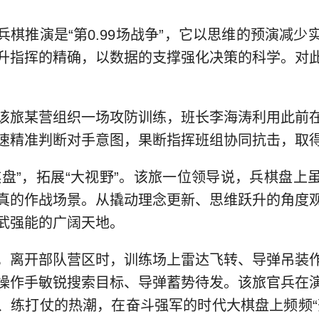
兵棋推演是“第0.99场战争”，它以思维的预演减少
升指挥的精确，以数据的支撑强化决策的科学。对
该旅某营组织一场攻防训练，班长李海涛利用此前
速精准判断对手意图，果断指挥班组协同抗击，取
棋盘”，拓展“大视野”。该旅一位领导说，兵棋盘上
真的作战场景。从撬动理念更新、思维跃升的角度
武强能的广阔天地。
，离开部队营区时，训练场上雷达飞转、导弹吊装
操作手敏锐搜索目标、导弹蓄势待发。该旅官兵在
、练打仗的热潮，在奋斗强军的时代大棋盘上频频“