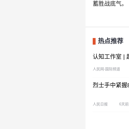
蓄胜战底气。
热点推荐
认知工作室 |
人民网-国际频道
烈士手中紧握
人民日报
6天前