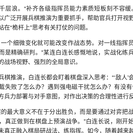
千层浪。“补齐各级指挥员能力素质短板刻不容缓
以广泛开展兵棋推演为重要抓手，帮助官兵打开视
站在“桅杆上”思考有关打仗的问题。
，一个细微变化就可能改变作战态势。对一线指挥
而是精确研判。”某连白连长感慨地说，实战化练
的战场视野、强烈的全局意识。
兵棋推演，白连长都会盯着棋盘深入思考：“‘敌人’
截失败了怎么办？遇到强电磁干扰怎么办？有没有
方兵力部署与对手意图，对作出决策的合理性进行
演的最大意义不在于分出胜负，而是要通过对弈把
，真正做到在棋盘上预演战争。”白连长说，刚开
未真正融入棋局研战法、练指挥。如今，随着越来