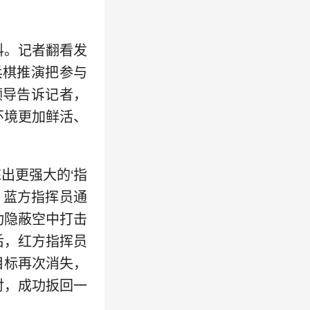
料。记者翻看发
兵棋推演把参与
领导告诉记者，
环境更加鲜活、
出更强大的‘指
，蓝方指挥员通
功隐蔽空中打击
后，红方指挥员
目标再次消失，
对，成功扳回一