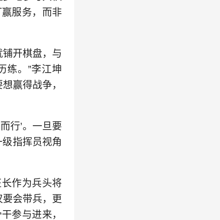
打赢服务，而非
就铺开棋盘，与
历练。”李江坤
要想赢得战争，
而行’。一旦要
一级指挥员视角
班长作为兵头将
仅要会带兵，更
骨干参与进来，