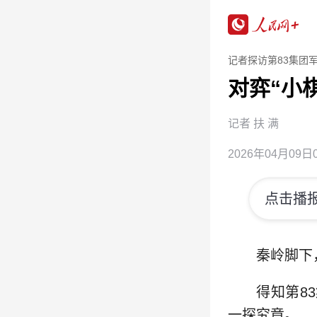
记者探访第83集团
对弈“小棋
记者 扶 满
2026年04月09日0
点击播报
秦岭脚下
得知第8
一探究竟。