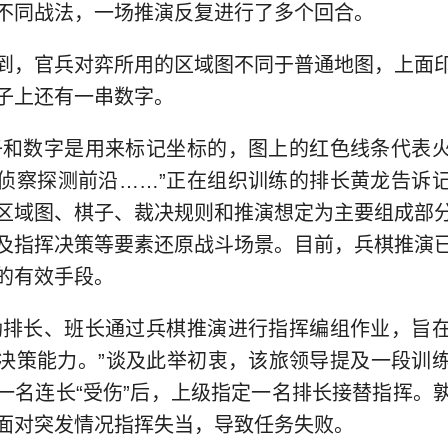
不同战法，一场推演反复进行了多个回合。
到，官兵对弈所用的区域图不同于普通地图，上面
子上还有一串数字。
子和数字是用来标记坐标的，图上的红色线条代表
侦察探测前沿……”正在组织训练的排长黄龙告诉
区域图、棋子、裁决规则和推演想定为主要组成部
及指挥决策等要素还原战斗场景。目前，兵棋推演
的有效手段。
励排长、班长通过兵棋推演进行指挥编组作业，旨
决策能力。”谈及此举初衷，该旅领导提及一段训
一名连长“受伤”后，上级指定一名排长接替指挥。
面对突发情况指挥失当，导致任务失败。