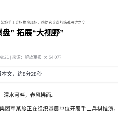
军某旅手工兵棋推演现场，感悟官兵谋战练战思维之变——
盘” 拓展“大视野”
9:21
| 来源：
解放军报
54.0万
本文，约8分28秒
，渭水河畔，春风拂面。
3集团军某旅正在组织基层单位开展手工兵棋推演