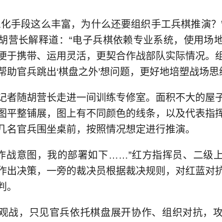
息化手段这么丰富，为什么还要组织手工兵棋推演？
胡营长解释道：“电子兵棋依赖专业系统，使用场
便于携带、运用灵活，更契合作战部队实际情况。
帮助官兵跳出‘棋盘之外’想问题，更好地培塑战场思
记者随胡营长走进一间训练专修室。面积不大的屋
图平整铺展，图上有不同颜色的线条，以及代表指
几名官兵围坐桌前，按照情况想定进行推演。
敌’作战意图，我的部署如下……”红方指挥员、二级
作出决策，一旁的裁决员根据裁决规则，对红蓝对
判。
观战，只见官兵依托棋盘展开协作、组织对抗，