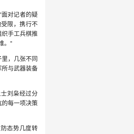
”面对记者的疑
地受限，携行不
组织手工兵棋推
维。”
子里，几张不同
挥所与武器装备
上士刘枭经过分
抗的每一项决策
攻防态势几度转